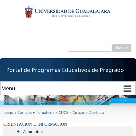
Pasar al
contenido
principal
Buscar
Formulario de
búsqueda
Portal de Programas Educativos de Pregrado
Se encuentra usted aquí
Inicio
»
Centros
»
Temáticos
»
CUCS
»
Cirujano Dentista
ORIENTACIÓN E INFORMACIÓN
Aspirantes