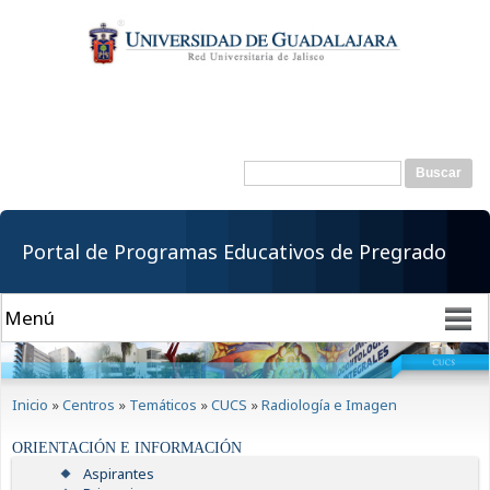
Pasar al
contenido
principal
Buscar
Formulario de
búsqueda
Portal de Programas Educativos de Pregrado
Se encuentra usted aquí
Inicio
»
Centros
»
Temáticos
»
CUCS
»
Radiología e Imagen
ORIENTACIÓN E INFORMACIÓN
Aspirantes