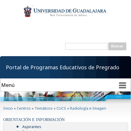
Pasar al
contenido
principal
Buscar
Formulario de
búsqueda
Portal de Programas Educativos de Pregrado
Se encuentra usted aquí
Inicio
»
Centros
»
Temáticos
»
CUCS
»
Radiología e Imagen
ORIENTACIÓN E INFORMACIÓN
Aspirantes