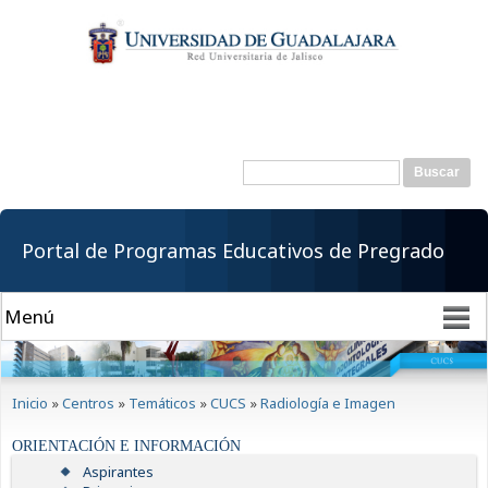
Pasar al
contenido
principal
Buscar
Formulario de
búsqueda
Portal de Programas Educativos de Pregrado
Se encuentra usted aquí
Inicio
»
Centros
»
Temáticos
»
CUCS
»
Radiología e Imagen
ORIENTACIÓN E INFORMACIÓN
Aspirantes