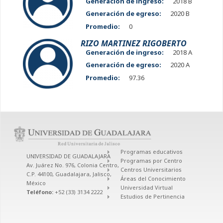
Generación de ingreso:
2018 B
Generación de egreso:
2020 B
Promedio:
0
RIZO MARTINEZ RIGOBERTO
Generación de ingreso:
2018 A
Generación de egreso:
2020 A
Promedio:
97.36
Programas educativos
UNIVERSIDAD DE GUADALAJARA
Programas por Centro
Av. Juárez No. 976, Colonia Centro,
Centros Universitarios
C.P. 44100, Guadalajara, Jalisco,
Áreas del Conocimiento
México
Universidad Virtual
Teléfono:
+52 (33) 3134 2222
Estudios de Pertinencia