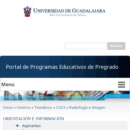
Pasar al
contenido
principal
Buscar
Formulario de
búsqueda
Portal de Programas Educativos de Pregrado
Se encuentra usted aquí
Inicio
»
Centros
»
Temáticos
»
CUCS
»
Radiología e Imagen
ORIENTACIÓN E INFORMACIÓN
Aspirantes