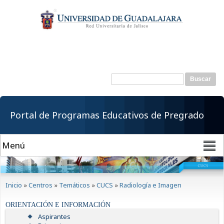
Pasar al
contenido
principal
Buscar
Formulario de
búsqueda
Portal de Programas Educativos de Pregrado
Se encuentra usted aquí
Inicio
»
Centros
»
Temáticos
»
CUCS
»
Radiología e Imagen
ORIENTACIÓN E INFORMACIÓN
Aspirantes