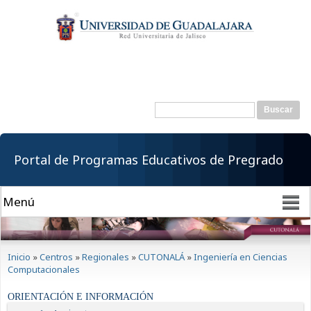
Pasar al
contenido
principal
Buscar
Formulario de
búsqueda
Portal de Programas Educativos de Pregrado
Se encuentra usted aquí
Inicio
»
Centros
»
Regionales
»
CUTONALÁ
»
Ingeniería en Ciencias
Computacionales
ORIENTACIÓN E INFORMACIÓN