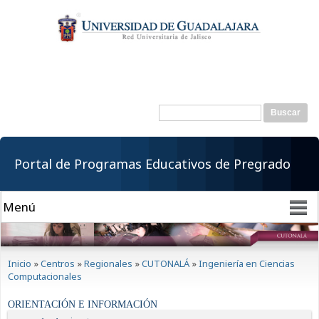
Pasar al
contenido
principal
Buscar
Formulario de
búsqueda
Portal de Programas Educativos de Pregrado
Se encuentra usted aquí
Inicio
»
Centros
»
Regionales
»
CUTONALÁ
»
Ingeniería en Ciencias
Computacionales
ORIENTACIÓN E INFORMACIÓN