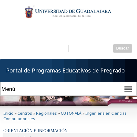
Pasar al
contenido
principal
Buscar
Formulario de
búsqueda
Portal de Programas Educativos de Pregrado
Se encuentra usted aquí
Inicio
»
Centros
»
Regionales
»
CUTONALÁ
»
Ingeniería en Ciencias
Computacionales
ORIENTACIÓN E INFORMACIÓN