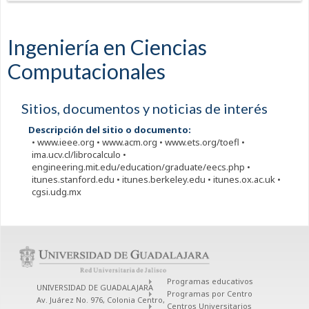
Ingeniería en Ciencias
Computacionales
Sitios, documentos y noticias de interés
Descripción del sitio o documento:
• www.ieee.org • www.acm.org • www.ets.org/toefl •
ima.ucv.cl/librocalculo •
engineering.mit.edu/education/graduate/eecs.php •
itunes.stanford.edu • itunes.berkeley.edu • itunes.ox.ac.uk •
cgsi.udg.mx
Programas educativos
UNIVERSIDAD DE GUADALAJARA
Programas por Centro
Av. Juárez No. 976, Colonia Centro,
Centros Universitarios