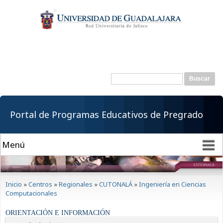
Pasar al
contenido
principal
Buscar
Formulario de
búsqueda
Portal de Programas Educativos de Pregrado
Se encuentra usted aquí
Inicio
»
Centros
»
Regionales
»
CUTONALÁ
»
Ingeniería en Ciencias
Computacionales
ORIENTACIÓN E INFORMACIÓN