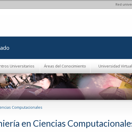
Red univer
Pasar al
contenido
principal
rado
ntros Universitarios
Áreas del Conocimiento
Universidad Virtual
iencias Computacionales
niería en Ciencias Computacionale