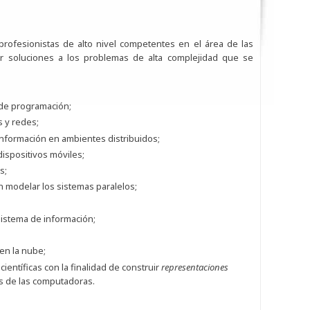
rofesionistas de alto nivel competentes en el área de las
er soluciones a los problemas de alta complejidad que se
 de programación;
s y redes;
información en ambientes distribuidos;
dispositivos móviles;
s;
 modelar los sistemas paralelos;
 sistema de información;
 en la nube;
ientíficas con la finalidad de construir
representaciones
s de las computadoras.