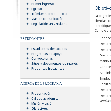
Primer ingreso
Objetiv
Egreso
Trámites Control Escolar
La Ingeni
Vías de comunicación
ciencias 
Legislación universitaria
identifiqu
Como
obje
Conocer
ESTUDIANTES
Desarro
Estudiantes destacados
Desarro
Programas de apoyo
Desarro
Convocatorias
Manipul
Sitios y documentos de interés
Conocer
Preguntas frecuentes
Adminis
Emplear 
Realiza
ACERCA DEL PROGRAMA
Desarro
Presentación
Desarro
Calidad académica
sintétic
Misión y visión
Objetivos