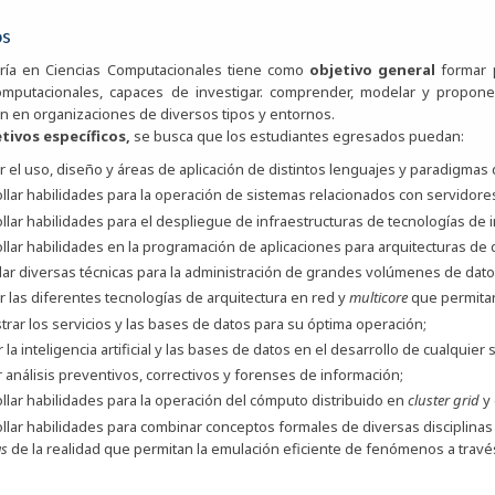
os
ería en Ciencias Computacionales tiene como
objetivo general
formar p
computacionales, capaces de investigar. comprender, modelar y propon
en en organizaciones de diversos tipos y entornos.
tivos específicos,
se busca que los estudiantes egresados puedan:
 el uso, diseño y áreas de aplicación de distintos lenguajes y paradigmas
llar habilidades para la operación de sistemas relacionados con servidore
llar habilidades para el despliegue de infraestructuras de tecnologías de 
llar habilidades en la programación de aplicaciones para arquitecturas de 
ar diversas técnicas para la administración de grandes volúmenes de dato
 las diferentes tecnologías de arquitectura en red y
multicore
que permitan
trar los servicios y las bases de datos para su óptima operación;
la inteligencia artificial y las bases de datos en el desarrollo de cualquier
r análisis preventivos, correctivos y forenses de información;
llar habilidades para la operación del cómputo distribuido en
cluster grid
y
llar habilidades para combinar conceptos formales de diversas disciplinas c
as
de la realidad que permitan la emulación eficiente de fenómenos a travé