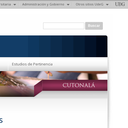
sitaria
Administración y Gobierno
Otros sitios UdeG
Formulario de búsqueda
Buscar
Estudios de Pertinencia
s