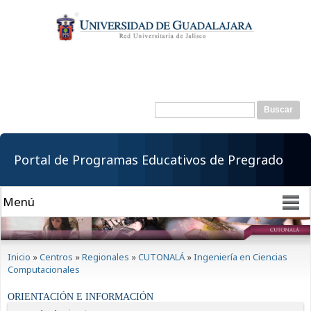
Pasar al
contenido
principal
Buscar
Formulario de
búsqueda
Portal de Programas Educativos de Pregrado
Se encuentra usted aquí
Inicio
»
Centros
»
Regionales
»
CUTONALÁ
»
Ingeniería en Ciencias
Computacionales
ORIENTACIÓN E INFORMACIÓN