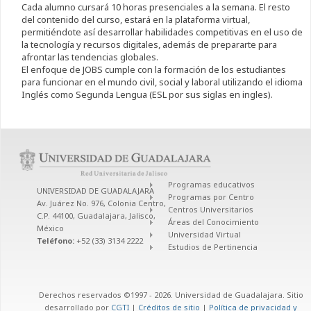
Cada alumno cursará 10 horas presenciales a la semana. El resto
del contenido del curso, estará en la plataforma virtual,
permitiéndote así desarrollar habilidades competitivas en el uso de
la tecnología y recursos digitales, además de prepararte para
afrontar las tendencias globales.
El enfoque de JOBS cumple con la formación de los estudiantes
para funcionar en el mundo civil, social y laboral utilizando el idioma
Inglés como Segunda Lengua (ESL por sus siglas en ingles).
Programas educativos
UNIVERSIDAD DE GUADALAJARA
Programas por Centro
Av. Juárez No. 976, Colonia Centro,
Centros Universitarios
C.P. 44100, Guadalajara, Jalisco,
Áreas del Conocimiento
México
Universidad Virtual
Teléfono:
+52 (33) 3134 2222
Estudios de Pertinencia
Derechos reservados ©1997 - 2026. Universidad de Guadalajara. Sitio
desarrollado por
CGTI
|
Créditos de sitio
|
Política de privacidad y