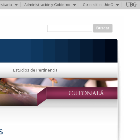
sitaria
Administración y Gobierno
Otros sitios UdeG
Formulario de búsqueda
Buscar
Estudios de Pertinencia
s