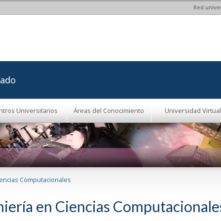
Red univer
Pasar al
contenido
principal
rado
ntros Universitarios
Áreas del Conocimiento
Universidad Virtual
iencias Computacionales
niería en Ciencias Computacionale