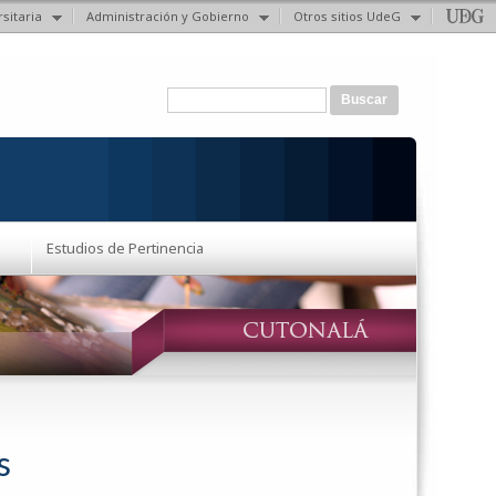
sitaria
Administración y Gobierno
Otros sitios UdeG
Formulario de búsqueda
Buscar
Estudios de Pertinencia
s