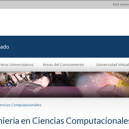
Red univer
Pasar al
contenido
principal
rado
ntros Universitarios
Áreas del Conocimiento
Universidad Virtual
iencias Computacionales
niería en Ciencias Computacionale