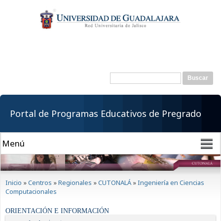
Pasar al
contenido
principal
Buscar
Formulario de
búsqueda
Portal de Programas Educativos de Pregrado
Se encuentra usted aquí
Inicio
»
Centros
»
Regionales
»
CUTONALÁ
»
Ingeniería en Ciencias
Computacionales
ORIENTACIÓN E INFORMACIÓN