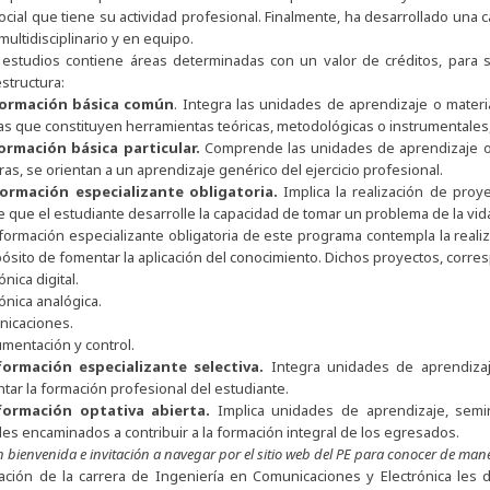
social que tiene su actividad profesional. Finalmente, ha desarrollado una
multidisciplinario y en equipo.
 estudios contiene áreas determinadas con un valor de créditos, para 
structura:
formación básica común
. Integra las unidades de aprendizaje o mate
as que constituyen herramientas teóricas, metodológicas o instrumentales, 
ormación básica particular.
Comprende las unidades de aprendizaje o 
ras, se orientan a un aprendizaje genérico del ejercicio profesional.
ormación especializante obligatoria.
Implica la realización de proy
e que el estudiante desarrolle la capacidad de tomar un problema de la vida r
 formación especializante obligatoria de este programa contempla la real
pósito de fomentar la aplicación del conocimiento. Dichos proyectos, corr
ica digital.
nica analógica.
icaciones.
entación y control.
ormación especializante selectiva.
Integra unidades de aprendizaj
ar la formación profesional del estudiante.
formación optativa abierta.
Implica unidades de aprendizaje, semin
s encaminados a contribuir a la formación integral de los egresados.
on bienvenida e invitación a navegar por el sitio web del PE para conocer de man
ación de la carrera de Ingeniería en Comunicaciones y Electrónica les 