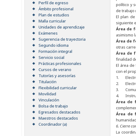
Perfil de egreso
político y 
Ámbito profesional
de trabajo 
Plan de estudios
El plan de
Malla curricular
siguiente e
Unidades de aprendizaje
Área de 
Exámenes
asimismo l
Sugerencia de trayectoria
Área de f
Segundo idioma
otras carre
Formación integral
Área de f
Servicio social
finalidad d
Prácticas profesionales
El área de
Cursos de verano
con el pro
Tutorías y asesorías
1. Electrón
Titulación
2. Electró
Flexibilidad curricular
3. Comun
Movilidad
4. Instrum
Vinculación
Área de f
Bolsa de trabajo
complement
Egresados destacados
Área de 
Maestros destacados
humanidade
Coordinador (a)
6. Cierre c
La coordin