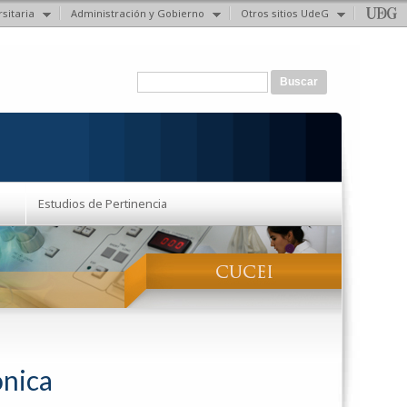
sitaria
Administración y Gobierno
Otros sitios UdeG
Formulario de búsqueda
Buscar
Estudios de Pertinencia
ónica