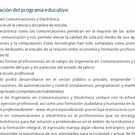
ación del programa educativo
 en Comunicaciones y Electrónica
ia de la ciencia o disciplina de estudio.
lectrónica como las comunicaciones penetran en la mayoría de las activ
comunicación y nos permite elevar la calidad de vida por medio de sus aplic
ones y la computación. Estas tecnologías han sido señaladas como prior
os dedicados al estudio de la relación entre economía y formación profesio
del PE.
o es formar profesionistas en el campo de Ingeniería en Comunicaciones y El
ccidente del país y en particular del estado de Jalisco.
 acción profesional.
do podrá desarrollarse en el sector público o privado, emprender
caciones, de automatización y control, instalaciones, programación y mant
el egresado (competencias/habilidades)
o de Ingeniería en Comunicaciones y Electrónica contará con la infor
 ejercicio profesional, así como una formación ciudadana y humanista en be
n profesionalizante – áreas de pre especialización que incluye la estructura curri
ro en comunicaciones y electrónica es el profesionista que se encarg
ectrónicos para dar solución a problemáticas en el ámbito de la industria o
a la formación integral, el egresado maneja algún idioma extranjero, po
mprender la importancia de sus actividades para la sociedad y actuar de f