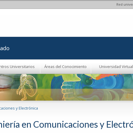
Red univer
Pasar al
contenido
principal
rado
ntros Universitarios
Áreas del Conocimiento
Universidad Virtual
aciones y Electrónica
niería en Comunicaciones y Electr