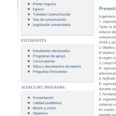
Primer ingreso
Present
Egreso
Trámites Control Escolar
Ingeniería
Vías de comunicación
1. Importanc
Legislación universitaria
Tanto la e
enlaces de 
comunicaci
ESTUDIANTES
OCDE y otr
2. Objetivo 
Estudiantes destacados
El objetiv
Programas de apoyo
la región o
Convocatorias
3. Campo de
Sitios y documentos de interés
El egresa
Preguntas frecuentes
telecomuni
4. Perfil d
El egresad
ACERCA DEL PROGRAMA
durante su
5. Formació
Presentación
El ingenie
Calidad académica
sistemas el
Misión y visión
En cuanto 
Objetivos
permite co