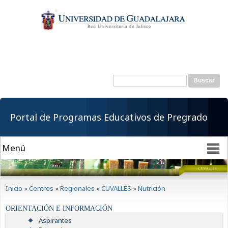
Pasar al
contenido
principal
Buscar
Formulario de
búsqueda
Portal de Programas Educativos de Pregrado
Se encuentra usted aquí
Inicio
»
Centros
»
Regionales
»
CUVALLES
»
Nutrición
ORIENTACIÓN E INFORMACIÓN
Aspirantes